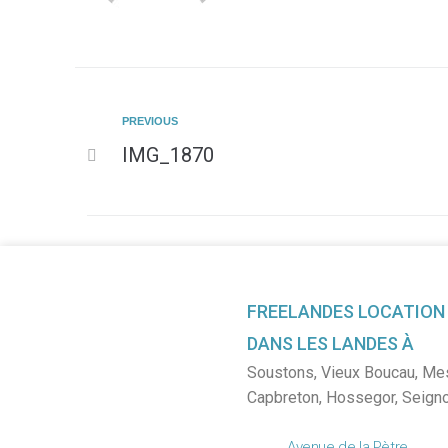
PREVIOUS
IMG_1870
FREELANDES LOCATION
DANS LES LANDES À
Soustons
,
Vieux Boucau
,
Me
Capbreton
,
Hossegor
,
Seign
Avenue de la Pètre