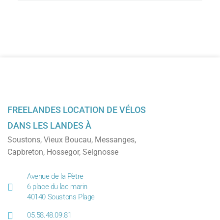
FREELANDES LOCATION DE VÉLOS
DANS LES LANDES À
Soustons
,
Vieux Boucau
,
Messanges
,
Capbreton
,
Hossegor
,
Seignosse
Avenue de la Pètre
6 place du lac marin
40140 Soustons Plage
05.58.48.09.81