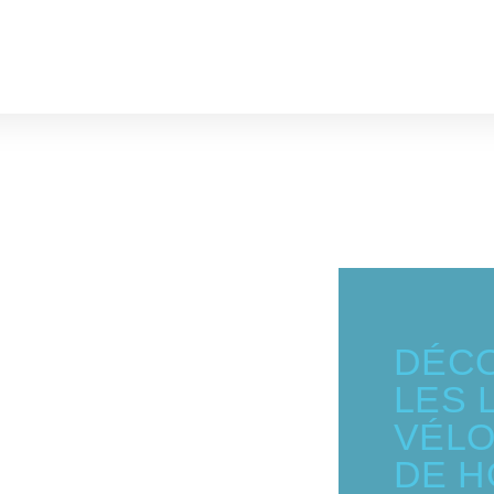
DÉC
LES 
VÉLO
DE 