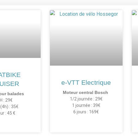
ATBIKE
e-VTT Electrique
UISER
Moteur central Bosch
pour balades
1/2 journée : 29€
H : 29€
1 journée : 39€
 (4h) : 35€
6 jours : 169€
our : 45 €