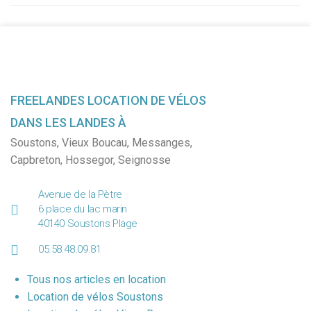
FREELANDES LOCATION DE VÉLOS
DANS LES LANDES À
Soustons
,
Vieux Boucau
,
Messanges
,
Capbreton
,
Hossegor
,
Seignosse
Avenue de la Pètre
6 place du lac marin
40140 Soustons Plage
05.58.48.09.81
Tous nos articles en location
Location de vélos Soustons