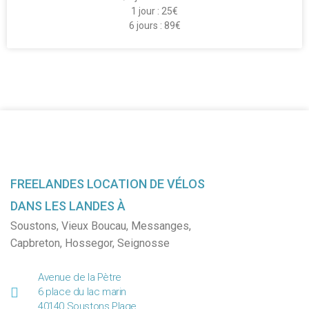
1 jour : 25€
6 jours : 89€
FREELANDES LOCATION DE VÉLOS
DANS LES LANDES À
Soustons
,
Vieux Boucau
,
Messanges
,
Capbreton
,
Hossegor
,
Seignosse
Avenue de la Pètre
6 place du lac marin
40140 Soustons Plage