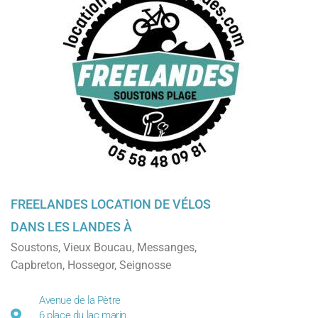
FREELANDES LOCATION DE VÉLOS
DANS LES LANDES À
Soustons
,
Vieux Boucau
,
Messanges
,
Capbreton
,
Hossegor
,
Seignosse
Avenue de la Pètre
6 place du lac marin