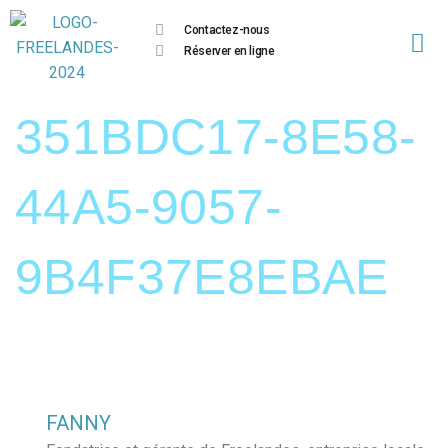
Contactez-nous
Réserver en ligne
351BDC17-8E58-
44A5-9057-
9B4F37E8EBAE
FANNY