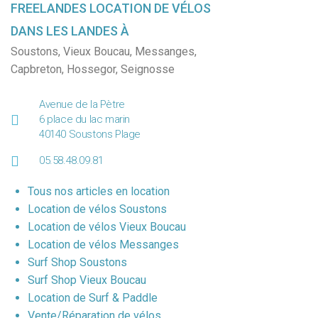
FREELANDES LOCATION DE VÉLOS
DANS LES LANDES À
Soustons
,
Vieux Boucau
,
Messanges
,
Capbreton
,
Hossegor
,
Seignosse
Avenue de la Pètre
6 place du lac marin
40140 Soustons Plage
05.58.48.09.81
Tous nos articles en location
Location de vélos Soustons
Location de vélos Vieux Boucau
Location de vélos Messanges
Surf Shop Soustons
Surf Shop Vieux Boucau
Location de Surf & Paddle
Vente/Réparation de vélos