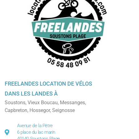
FREELANDES LOCATION DE VÉLOS
DANS LES LANDES À
Soustons
,
Vieux Boucau
,
Messanges
,
Capbreton
,
Hossegor
,
Seignosse
Avenue de la Pètre
6 place du lac marin
40140 Soustons Plage