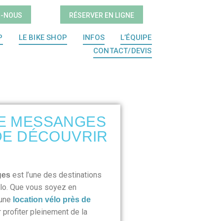
Z-NOUS
RÉSERVER EN LIGNE
P
LE BIKE SHOP
INFOS
L’ÉQUIPE
CONTACT/DEVIS
DE MESSANGES
 DE DÉCOUVRIR
est l’une des destinations
ges
élo. Que vous soyez en
 une
location vélo près de
 profiter pleinement de la