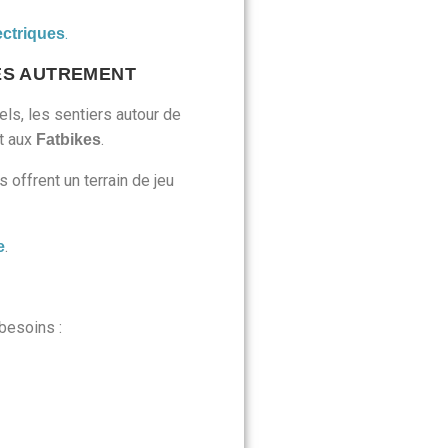
.
ectriques
DES AUTREMENT
ls, les sentiers autour de
t aux
.
Fatbikes
 offrent un terrain de jeu
.
e
besoins :