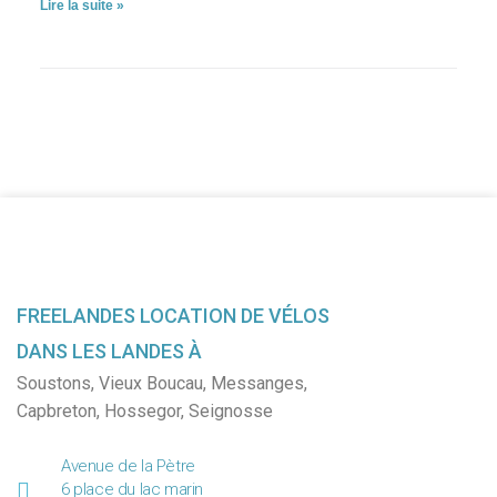
Lire la suite »
FREELANDES LOCATION DE VÉLOS
DANS LES LANDES À
Soustons
,
Vieux Boucau
,
Messanges
,
Capbreton
,
Hossegor
,
Seignosse
Avenue de la Pètre
6 place du lac marin