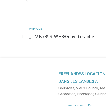
PREVIOUS
_DMB7899-WEB©david machet
FREELANDES LOCATION
DANS LES LANDES À
Soustons
,
Vieux Boucau
,
Me
Capbreton
,
Hossegor
,
Seign
Avenue de la Pètre