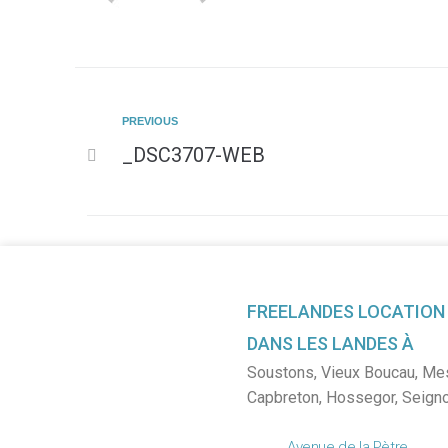
PREVIOUS
_DSC3707-WEB
FREELANDES LOCATION
DANS LES LANDES À
Soustons
,
Vieux Boucau
,
Me
Capbreton
,
Hossegor
,
Seign
Avenue de la Pètre