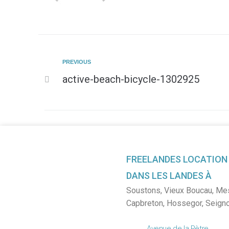
PREVIOUS
active-beach-bicycle-1302925
FREELANDES LOCATION
DANS LES LANDES À
Soustons
,
Vieux Boucau
,
Me
Capbreton
,
Hossegor
,
Seign
Avenue de la Pètre