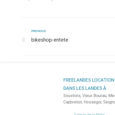
PREVIOUS
bikeshop-entete
FREELANDES LOCATION
DANS LES LANDES À
Soustons
,
Vieux Boucau
,
Me
Capbreton
,
Hossegor
,
Seign
Avenue de la Pètre