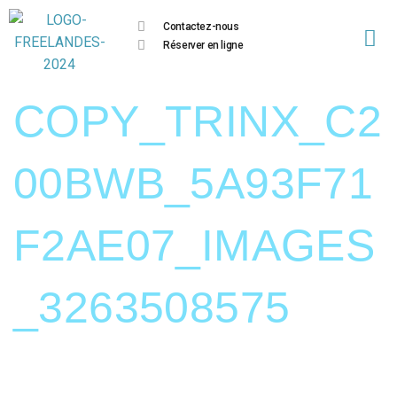
Contactez-nous
Réserver en ligne
COPY_TRINX_C2
00BWB_5A93F71
F2AE07_IMAGES
_3263508575