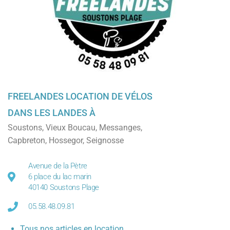
FREELANDES LOCATION DE VÉLOS
DANS LES LANDES À
Soustons
,
Vieux Boucau
,
Messanges
,
Capbreton
,
Hossegor
,
Seignosse
Avenue de la Pètre
6 place du lac marin
40140 Soustons Plage
05.58.48.09.81
Tous nos articles en location