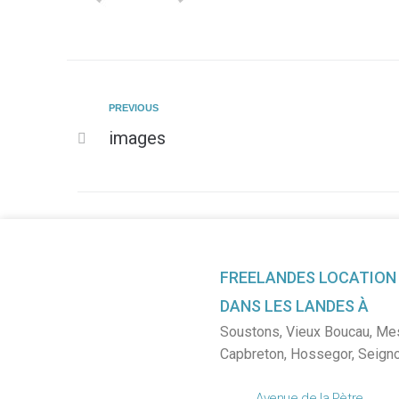
PREVIOUS
images
FREELANDES LOCATION
DANS LES LANDES À
Soustons
,
Vieux Boucau
,
Me
Capbreton
,
Hossegor
,
Seign
Avenue de la Pètre