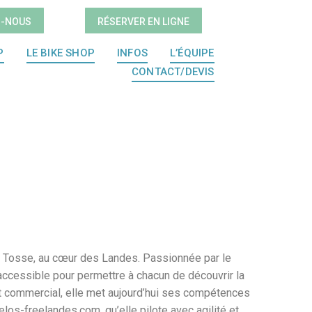
Z-NOUS
RÉSERVER EN LIGNE
P
LE BIKE SHOP
INFOS
L’ÉQUIPE
CONTACT/DEVIS
s à Tosse, au cœur des Landes. Passionnée par le
 accessible pour permettre à chacun de découvrir la
nt commercial, elle met aujourd’hui ses compétences
os-freelandes.com, qu’elle pilote avec agilité et