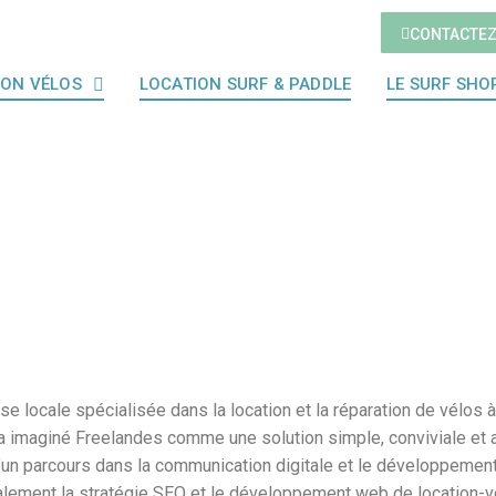
CONTACTE
ION VÉLOS
LOCATION SURF & PADDLE
LE SURF SHO
ise locale spécialisée dans la location et la réparation de vélo
lle a imaginé Freelandes comme une solution simple, conviviale et
e d’un parcours dans la communication digitale et le développeme
alement la stratégie SEO et le développement web de location-vel