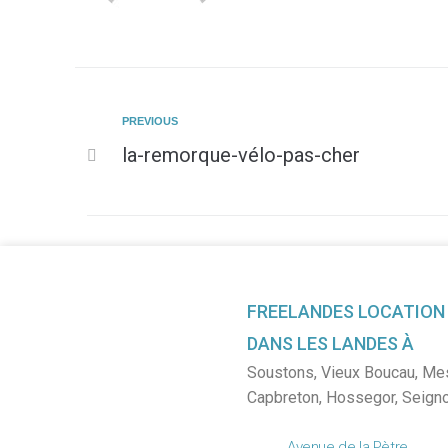
PREVIOUS
la-remorque-vélo-pas-cher
FREELANDES LOCATION
DANS LES LANDES À
Soustons
,
Vieux Boucau
,
Me
Capbreton
,
Hossegor
,
Seign
Avenue de la Pètre