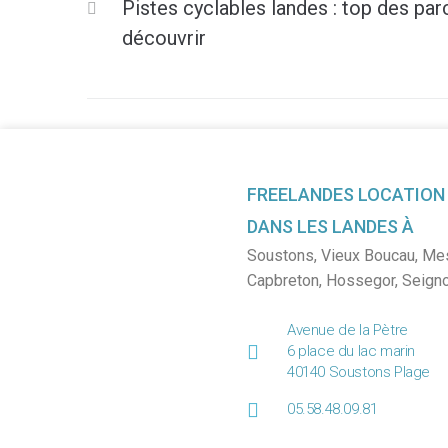
Pistes cyclables landes : top des par
découvrir
FREELANDES LOCATION
DANS LES LANDES À
Soustons
,
Vieux Boucau
,
Me
Capbreton
,
Hossegor
,
Seign
Avenue de la Pètre
6 place du lac marin
40140 Soustons Plage
05.58.48.09.81