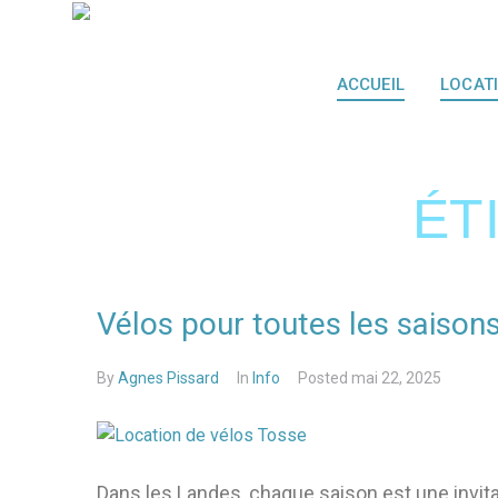
ACCUEIL
LOCAT
ÉT
Vélos pour toutes les saisons 
By
Agnes Pissard
In
Info
Posted
mai 22, 2025
Dans les Landes, chaque saison est une invitat