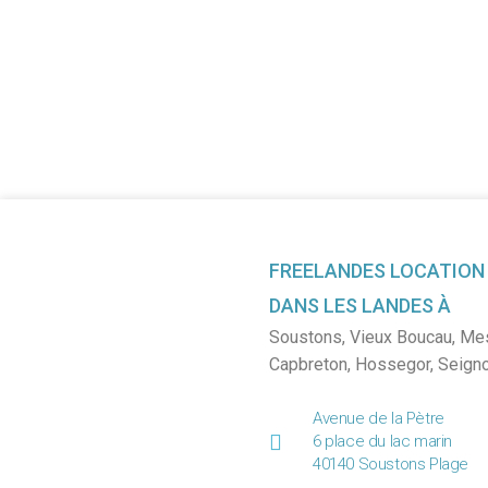
FREELANDES LOCATION
DANS LES LANDES À
Soustons
,
Vieux Boucau
,
Me
Capbreton
,
Hossegor
,
Seign
Avenue de la Pètre
6 place du lac marin
40140 Soustons Plage