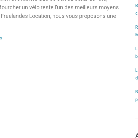
B
nfourcher un vélo reste l’un des meilleurs moyens
c
ez Freelandes Location, nous vous proposons une
R
M
s
L
b
L
d
B
p