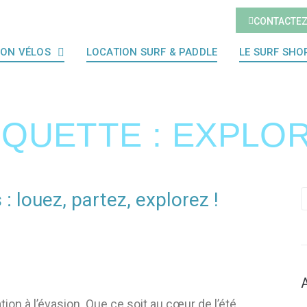
CONTACTE
ION VÉLOS
LOCATION SURF & PADDLE
LE SURF SHO
IQUETTE :
EXPLO
: louez, partez, explorez !
ion à l’évasion. Que ce soit au cœur de l’été,