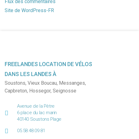
Flux des commentaires
Site de WordPress-FR
FREELANDES LOCATION DE VÉLOS
DANS LES LANDES À
Soustons
,
Vieux Boucau
,
Messanges
,
Capbreton
,
Hossegor
,
Seignosse
Avenue de la Pètre
6 place du lac marin
40140 Soustons Plage
05.58.48.09.81