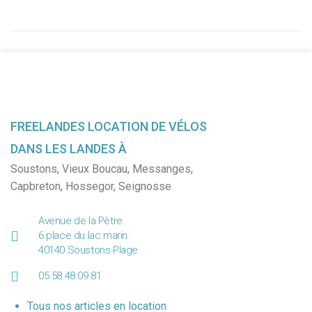
FREELANDES LOCATION DE VÉLOS
DANS LES LANDES À
Soustons
,
Vieux Boucau
,
Messanges
,
Capbreton
,
Hossegor
,
Seignosse
Avenue de la Pètre
6 place du lac marin
40140 Soustons Plage
05.58.48.09.81
Tous nos articles en location