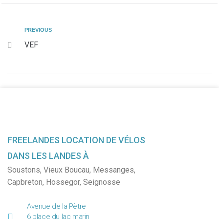
PREVIOUS
VEF
FREELANDES LOCATION DE VÉLOS
DANS LES LANDES À
Soustons
,
Vieux Boucau
,
Messanges
,
Capbreton
,
Hossegor
,
Seignosse
Avenue de la Pètre
6 place du lac marin