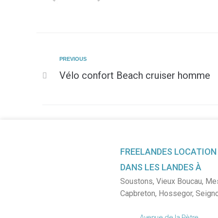
PREVIOUS
Vélo confort Beach cruiser homme
FREELANDES LOCATION
DANS LES LANDES À
Soustons
,
Vieux Boucau
,
Me
Capbreton
,
Hossegor
,
Seign
Avenue de la Pètre