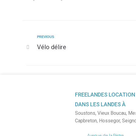
PREVIOUS
Vélo délire
FREELANDES LOCATION
DANS LES LANDES À
Soustons
,
Vieux Boucau
,
Me
Capbreton
,
Hossegor
,
Seign
Avenue de la Pètre