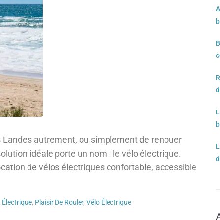
A
b
B
c
R
d
L
b
les Landes autrement, ou simplement de renouer
L
solution idéale porte un nom : le vélo électrique.
d
ation de vélos électriques confortable, accessible
 Électrique
,
Plaisir De Rouler
,
Vélo Électrique