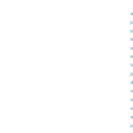
a
j
j
m
a
m
f
j
d
n
o
s
a
j