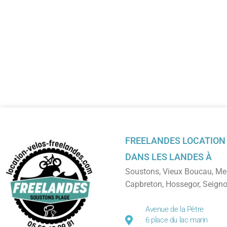
FREELANDES LOCATION
DANS LES LANDES À
Soustons
,
Vieux Boucau
,
Me
Capbreton
,
Hossegor
,
Seign
Avenue de la Pètre
6 place du lac marin